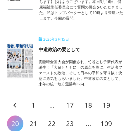
ちます】おはようございます。本日3月16日、健
康福祉常任委員会にて質問の機会をいただきまし
た。私はトップバッターとして10時より登壇いた
します。今回の質問…
2026年3月15日
中道政治の要として
党臨時全国大会が開催され、竹谷とし子新代表が
誕生！「大衆とともに」の原点を胸に、生活者フ
ァーストの政治、そして日本の平和を守り抜く決
意に勇気をもらいました。中道政治の要として、
来年の統一地方選勝利へ向…
1
…
17
18
19
20
21
22
23
…
109